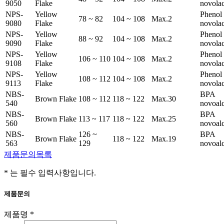
9050
Flake
novola
NPS-
Yellow
Phenol
78 ~ 82
104 ~ 108
Max.2
9080
Flake
novola
NPS-
Yellow
Phenol
88 ~ 92
104 ~ 108
Max.2
9090
Flake
novola
NPS-
Yellow
Phenol
106 ~ 110
104 ~ 108
Max.2
9108
Flake
novola
NPS-
Yellow
Phenol
108 ~ 112
104 ~ 108
Max.2
9113
Flake
novola
NBS-
BPA
Brown Flake
108 ~ 112
118 ~ 122
Max.30
540
novoal
NBS-
BPA
Brown Flake
113 ~ 117
118 ~ 122
Max.25
560
novoal
NBS-
126 ~
BPA
Brown Flake
118 ~ 122
Max.19
563
129
novoal
제품문의
목록
*
는 필수 입력사항입니다.
제품문의
제품명
*